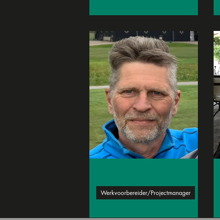
John Punt
Werkvoorbereider/Projectmanager
Freek Zeegers