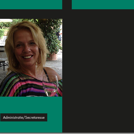
Ronald Spaargaren
Ellen Kok
Administratie/Secretaresse
Martine van Soest